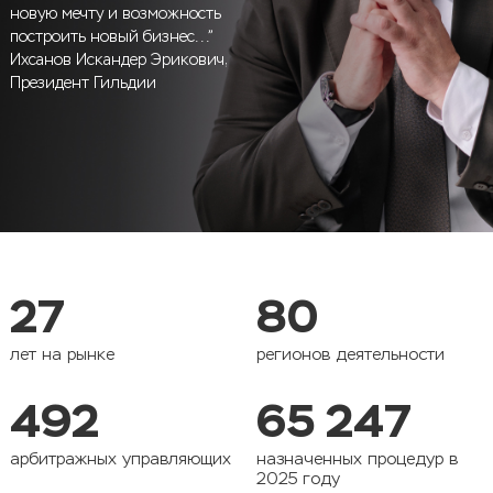
новую мечту и возможность
построить новый бизнес...”
Ихсанов Искандер Эрикович,
Президент Гильдии
27
80
лет на рынке
регионов деятельности
492
65 247
арбитражных управляющих
назначенных процедур в
2025 году