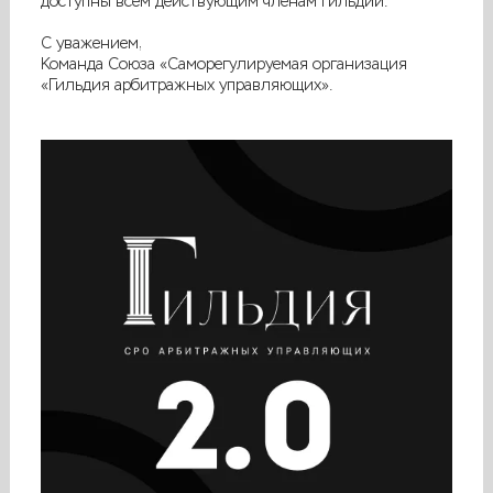
доступны всем действующим членам Гильдии.
С уважением,
Команда Союза «Саморегулируемая организация
«Гильдия арбитражных управляющих».